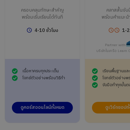
ครอบคลุมทักษะสำคัญ
คลาสสั้นจับ
พร้อมเริ่มเรียนได้ทันที
พร้อมคำแนะนำ
4-10 ชั่วโมง
1-2
Partner with
บริษัทในเครือ Learn
เนื้อหาครบทุกประเด็น
เรียนพื้นฐานแล
โจทย์ตัวอย่างพร้อมวิธีทำ
โจทย์ตัวอย่างพร
จับมือทำทุกขั้น
ดูคอร์สออนไลน์ทั้งหมด
ดูเวิร์กชอปท