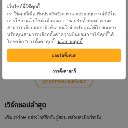
เว็บไซต์นี้ใช้คุกกี้
เราใช้คุกกี้เพื่อเพิ่มประสิทธิภาพ และประสบการณ์ที่ดีใน
การใช้งานเว็บไซต์ เมื่อคุณกด "ยอมรับทั้งหมด" เราจะ
NEW
PROMOTION
4.8
สามารถเลือกแสดงสิ่งที่น่าสนใจสำหรับคุณได้โดยเฉพาะ
4.2
สถาบันข้อมูลขนาดใ
หรือคุณสามารถเลือกตั้งค่าความยินยอมการใช้คุกกี้ได้
ส
ส
ชัชพล ยังวิริยะกุล
มหาชน)
นโยบายคุกกี้
โดยคลิก "การตั้งค่าคุกกี้"
1,990.-
2 ชั่วโมง
ยอมรับทั้งหมด
การตั้งค่าคุกกี้
ดูคอร์สออนไลน์ทั้งหมด
เวิร์กชอปล่าสุด
พัฒนาทักษะอย่างใกล้ชิดกับผู้สอน พร้อมลงมือทำจริง